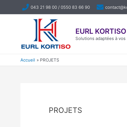
Aller
043 21 98 00 / 0550 83 66 90
contact@k
au
contenu
EURL KORTISO
Solutions adaptées à vos 
Accueil
PROJETS
PROJETS